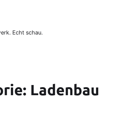
rk. Echt schau.
orie:
Ladenbau